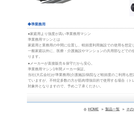
◆準業務用
●家庭用より強度が高い準業務用マシン
準業務用マシンとは
家庭用と業務用の中間に位置し、軽頻度利用施設での使用を想定
一般家庭以外に、医療・介護施設やマンションの共用部などでの
ります。
●メーカーが直接販売＆保守だから安心。
準業務用マシン1年間メーカー保証。
当社(大広会社)が準業務用(介護施設/病院など軽頻度のご利用も
ていますが、不特定多数の方が筋肉増強目的で使用する場合（ト
対象外となりますので、予めご了承ください。
HOME
製品一覧
その