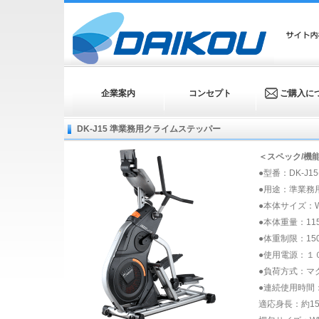
企業案内
コンセプト
ご購入に
DK-J15 準業務用クライムステッパー
＜スペック/機
●型番：DK-J1
●用途：準業務
●本体サイズ：W88 
●本体重量：115
●体重制限：150
●使用電源：１
●負荷方式：マ
●連続使用時間：
適応身長：約150