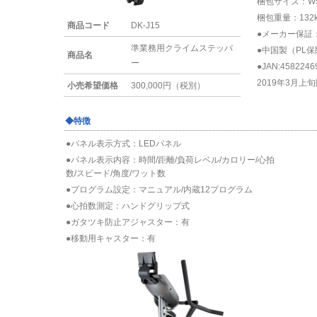
梱包サイズ：W50 ×
梱包重量：132k
商品コード
DK-J15
●メーカー保証
準業務用クライムステッパ
●中国製（PL
商品名
ー
●JAN:4582246
2019年3月上
小売希望価格
300,000円（税別）
◆特徴
●パネル表示方式：LEDパネル
●パネル表示内容：時間/距離/負荷レベル/カロリー/心拍
数/スピード/角度/ワット数
●プログラム設定：マニュアル/内蔵12プログラム
●心拍数測定：ハンドグリップ式
●ガタツキ防止アジャスター：有
●移動用キャスター：有