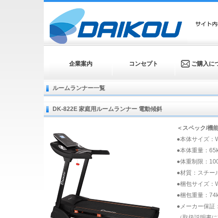
企業案内
コンセプト
ご購入に
ルームランナー一覧
DK-822E 家庭用ルームランナー 電動傾斜
＜スペック/機
●本体サイズ：W74
●本体重量：65k
●体重制限：100
●材質：スチー
●梱包サイズ：W7
●梱包重量：74k
●メーカー保証
（取扱説明書に