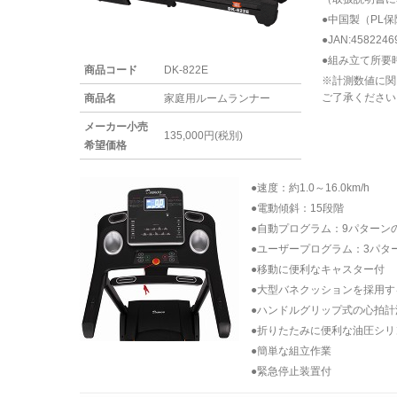
●中国製（PL
●JAN:4582246
●組み立て所要
商品コード
DK-822E
※計測数値に関
ご了承ください
商品名
家庭用ルームランナー
メーカー小売
135,000円(税別)
希望価格
●速度：約1.0～16.0km/h
●電動傾斜：15段階
●自動プログラム：9パターン
●ユーザープログラム：3パタ
●移動に便利なキャスター付
●大型バネクッションを採用
●ハンドルグリップ式の心拍計
●折りたたみに便利な油圧シリ
●簡単な組立作業
●緊急停止装置付