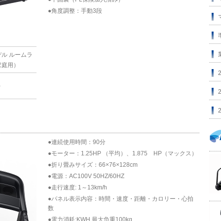
●角度調整：手動3段
ル ルームラ
家庭用）
)
●連続使用時間：90分
●モーター：1.25HP （平均）、1.875 HP（マックス）
●折り畳みサイズ：66×76×128cm
●電源：AC100V 50HZ/60HZ
●走行速度: 1～13km/h
●パネル表示内容：時間・速度・距離・カロリー・心拍
数
●電力消耗:KWH 最大负重100kg