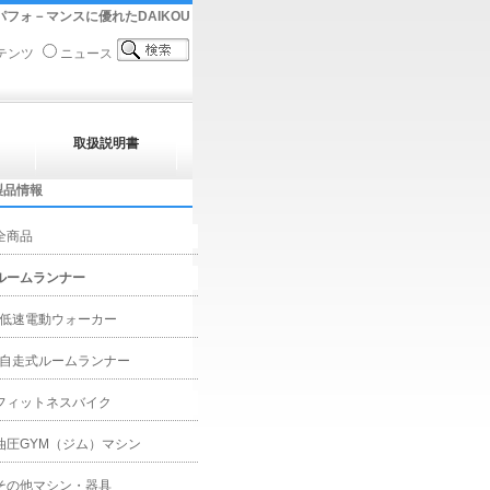
フォ－マンスに優れたDAIKOU
テンツ
ニュース
取扱説明書
製品情報
全商品
ルームランナー
低速電動ウォーカー
自走式ルームランナー
フィットネスバイク
油圧GYM（ジム）マシン
その他マシン・器具