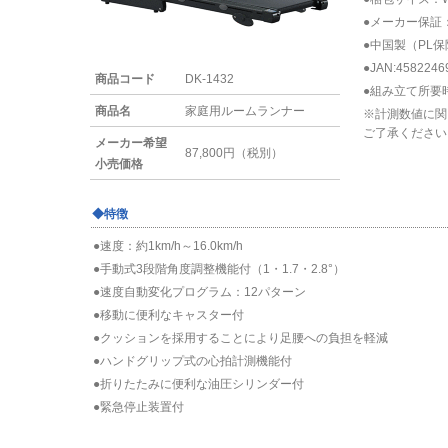
●メーカー保証
●中国製（PL
●JAN:4582246
商品コード
DK-1432
●組み立て所要
商品名
家庭用ルームランナー
※計測数値に関
ご了承ください
メーカー希望
87,800円（税別）
小売価格
◆特徴
●速度：約1km/h～16.0km/h
●手動式3段階角度調整機能付（1・1.7・2.8°）
●速度自動変化プログラム：12パターン
●移動に便利なキャスター付
●クッションを採用することにより足腰への負担を軽減
●ハンドグリップ式の心拍計測機能付
●折りたたみに便利な油圧シリンダー付
●緊急停止装置付