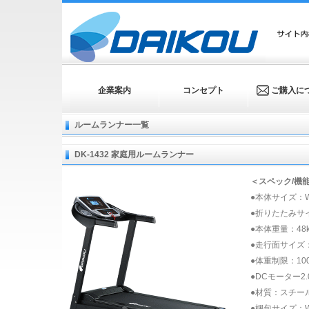
企業案内
コンセプト
ご購入に
ルームランナー一覧
DK-1432 家庭用ルームランナー
＜スペック/機
●本体サイズ：W71
●折りたたみサイズ
●本体重量：48k
●走行面サイズ：W
●体重制限：100
●DCモーター2
●材質：スチー
●梱包サイズ：W7