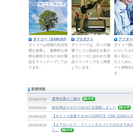
ダイコー（DAIKOU)
プロダクト
アフター
ダイコーは皆様の生活習
ダイコーでは、日々の健
ダイコー製
慣を改善し、健康的な身
康づくりに取組むお客さ
ただいたお
体を維持させるための製
まのニーズに合わせた製
長く安心し
品をラインナップしてお
品ラインナップをご用意
だくために
ります。
しています。
ート体制を
す。
新着情報
夏季休業のご案内
2026/07/29
総合商品カタログvol.12 完成致しました
2026/05/26
【オフィス改善ラボ by LOOKIT!】でDK-1030A
2026/02/25
【エアロバイク・フィットネスバイクのおすすめ
2025/04/18
た。