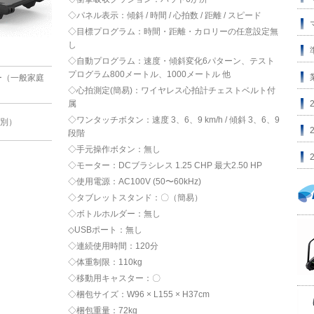
◇パネル表示：傾斜 / 時間 / 心拍数 / 距離 / スピード
◇目標プログラム：時間・距離・カロリーの任意設定無
し
◇自動プログラム：速度・傾斜変化6パターン、テスト
プログラム800メートル、1000メートル 他
ー（一般家庭
◇心拍測定(簡易)：ワイヤレス心拍計チェストベルト付
属
◇ワンタッチボタン：速度 3、6、9 km/h / 傾斜 3、6、9
税別）
段階
◇手元操作ボタン：無し
◇モーター：DCブラシレス 1.25 CHP 最大2.50 HP
◇使用電源：AC100V (50〜60kHz)
◇タブレットスタンド：〇（簡易）
◇ボトルホルダー：無し
◇USBポート：無し
◇連続使用時間：120分
◇体重制限：110kg
◇移動用キャスター：〇
◇梱包サイズ：W96 × L155 × H37cm
◇梱包重量：72kg