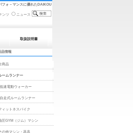
フォ－マンスに優れたDAIKOU
テンツ
ニュース
取扱説明書
製品情報
全商品
ルームランナー
低速電動ウォーカー
自走式ルームランナー
フィットネスバイク
油圧GYM（ジム）マシン
その他マシン・器具