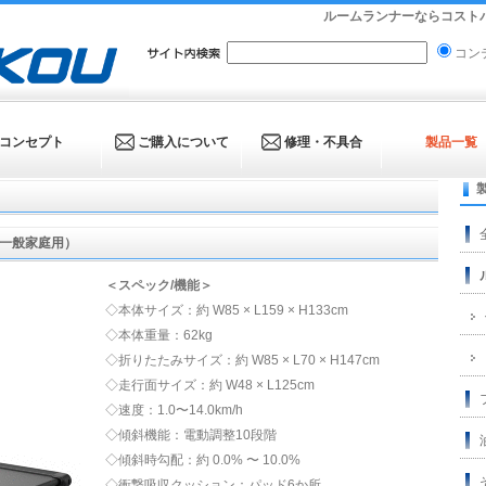
ルームランナーならコストパ
コン
コンセプト
ご購入について
修理・不具合
製品一覧
ー（一般家庭用）
＜スペック/機能＞
◇本体サイズ：約 W85 × L159 × H133cm
◇本体重量：62kg
◇折りたたみサイズ：約 W85 × L70 × H147cm
◇走行面サイズ：約 W48 × L125cm
◇速度：1.0〜14.0km/h
◇傾斜機能：電動調整10段階
◇傾斜時勾配：約 0.0% 〜 10.0%
◇衝撃吸収クッション：パッド6か所