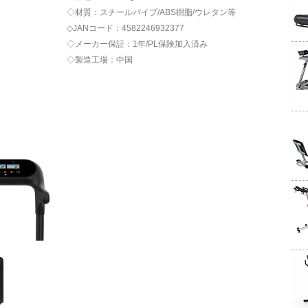
◇材質：スチールパイプ/ABS樹脂/ウレタン等
◇JANコード：4582246932377
◇メーカー保証：1年/PL保険加入済み
◇製造工場：中国