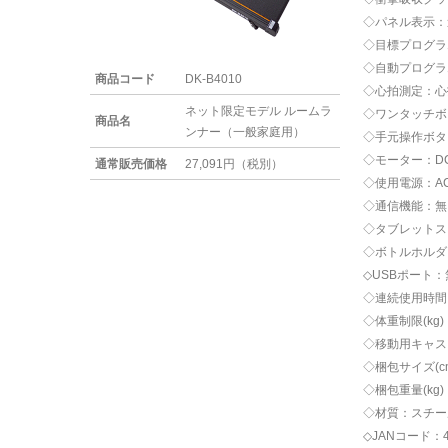
◇パネル表示：速度
◇目標プログラ
◇自動プログラ
商品コード
DK-B4010
◇心拍測定：心
ネット限定モデル ルームラ
◇ワンタッチボタ
商品名
ンナー（一般家庭用）
◇手元操作ボタ
◇モーター：DC 1
通常販売価格
27,091円（税別）
◇使用電源：AC10
◇通信機能：無
◇タブレットス
◇ボトルホルダ
◇USBポート：
◇連続使用時間
◇体重制限(kg)
◇移動用キャス
◇梱包サイズ(cm)
◇梱包重量(kg)
◇材質：スチー
◇JANコード：45