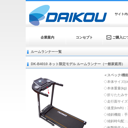
企業案内
コンセプト
ご購入に
ルームランナー一覧
DK-B4010 ネット限定モデル ルームランナー（一般家庭用）
＜スペック/機
◇本体サイズ(cm)：
◇本体重量(kg)
◇折りたたみサイズ(
◇走行面サイズ(cm
◇速度(km/h)：1
◇傾斜機能：手
◇傾斜時勾配：約1
◇衝撃吸収クッ